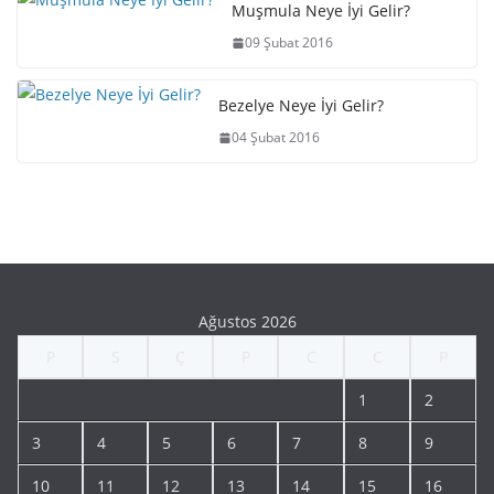
Muşmula Neye İyi Gelir?
09 Şubat 2016
Bezelye Neye İyi Gelir?
04 Şubat 2016
Ağustos 2026
P
S
Ç
P
C
C
P
1
2
3
4
5
6
7
8
9
10
11
12
13
14
15
16