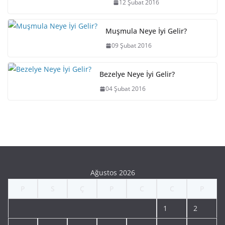
12 Şubat 2016
Muşmula Neye İyi Gelir?
09 Şubat 2016
Bezelye Neye İyi Gelir?
04 Şubat 2016
Ağustos 2026
P
S
Ç
P
C
C
P
1
2