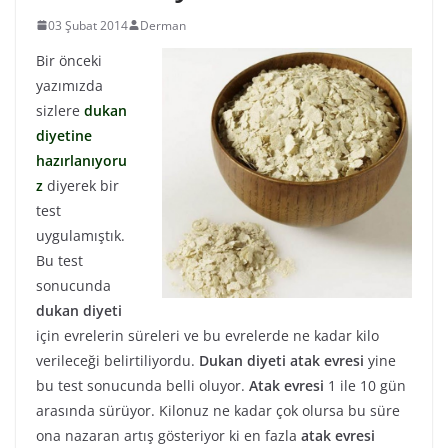
03 Şubat 2014
Derman
Bir önceki
yazımızda
sizlere
dukan
diyetine
hazırlanıyoru
z
diyerek bir
test
uygulamıştık.
Bu test
sonucunda
dukan diyeti
için evrelerin süreleri ve bu evrelerde ne kadar kilo
verileceği belirtiliyordu.
Dukan diyeti atak evresi
yine
bu test sonucunda belli oluyor.
Atak evresi
1 ile 10 gün
arasında sürüyor. Kilonuz ne kadar çok olursa bu süre
ona nazaran artış gösteriyor ki en fazla
atak evresi