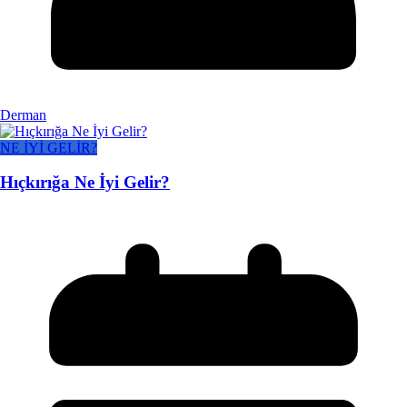
Derman
NE İYİ GELİR?
Hıçkırığa Ne İyi Gelir?