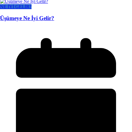
NE İYİ GELİR?
Üşümeye Ne İyi Gelir?