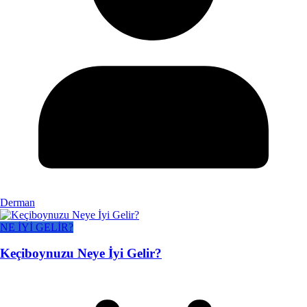
Derman
NE İYİ GELİR?
Keçiboynuzu Neye İyi Gelir?