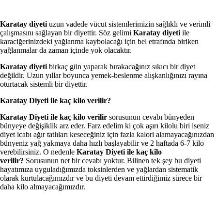
Karatay diyeti
uzun vadede vücut sistemlerimizin sağlıklı ve verimli
çalışmasını sağlayan bir diyettir. Söz gelimi
Karatay diyeti
ile
karaciğerinizdeki yağlanma kaybolacağı için bel etrafında biriken
yağlanmalar da zaman içinde yok olacaktır.
Karatay diyeti
birkaç gün yaparak bırakacağınız sıkıcı bir diyet
değildir. Uzun yıllar boyunca yemek-beslenme alışkanlığınızı rayına
oturtacak sistemli bir diyettir.
Karatay Diyeti ile kaç kilo verilir?
Karatay Diyeti ile kaç kilo verilir
sorusunun cevabı bünyeden
bünyeye değişiklik arz eder. Farz edelim ki çok aşırı kilolu biri iseniz
diyet icabı ağır tatlıları keseceğiniz için fazla kalori alamayacağınızdan
bünyeniz yağ yakmaya daha hızlı başlayabilir ve 2 haftada 6-7 kilo
verebilirsiniz. O nedenle
Karatay Diyeti ile kaç kilo
verilir?
Sorusunun net bir cevabı yoktur. Bilinen tek şey bu diyeti
hayatımıza uyguladığımızda toksinlerden ve yağlardan sistematik
olarak kurtulacağımızdır ve bu diyeti devam ettirdiğimiz sürece bir
daha kilo almayacağımızdır.