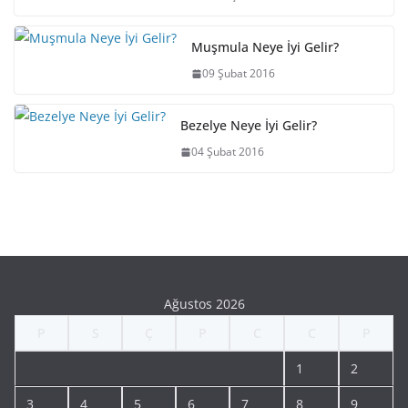
Muşmula Neye İyi Gelir?
09 Şubat 2016
Bezelye Neye İyi Gelir?
04 Şubat 2016
Ağustos 2026
P
S
Ç
P
C
C
P
1
2
3
4
5
6
7
8
9