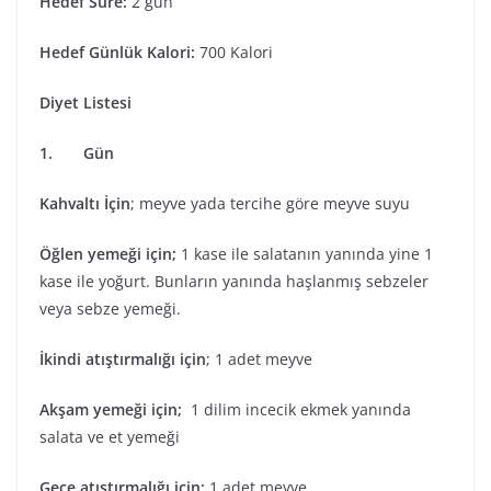
Hedef Süre:
2 gün
Hedef Günlük Kalori:
700 Kalori
Diyet Listesi
1. Gün
Kahvaltı İçin
; meyve yada tercihe göre meyve suyu
Öğlen yemeği için;
1 kase ile salatanın yanında yine 1
kase ile yoğurt. Bunların yanında haşlanmış sebzeler
veya sebze yemeği.
İkindi atıştırmalığı için
; 1 adet meyve
Akşam yemeği için;
1 dilim incecik ekmek yanında
salata ve et yemeği
Gece atıştırmalığı için;
1 adet meyve