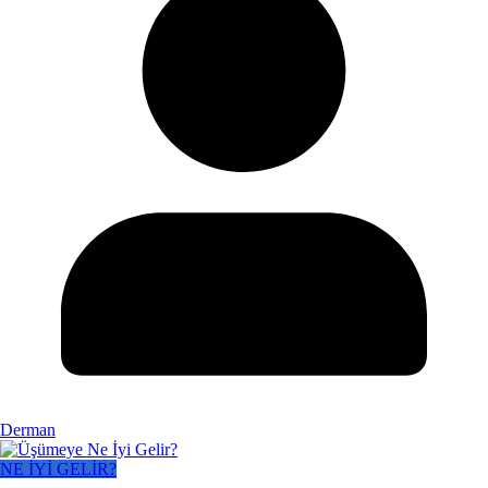
Derman
NE İYİ GELİR?