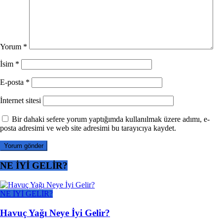
Yorum
*
İsim
*
E-posta
*
İnternet sitesi
Bir dahaki sefere yorum yaptığımda kullanılmak üzere adımı, e-
posta adresimi ve web site adresimi bu tarayıcıya kaydet.
NE İYİ GELİR?
NE İYİ GELİR?
Havuç Yağı Neye İyi Gelir?