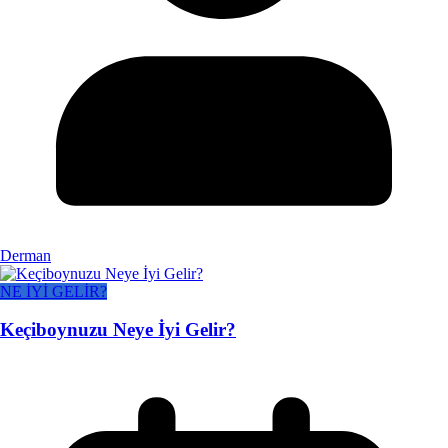
Derman
NE İYİ GELİR?
Keçiboynuzu Neye İyi Gelir?