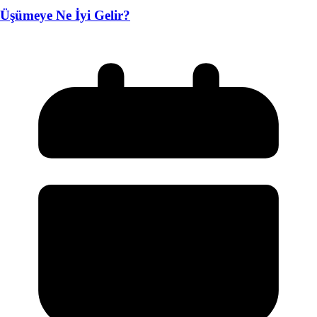
Üşümeye Ne İyi Gelir?