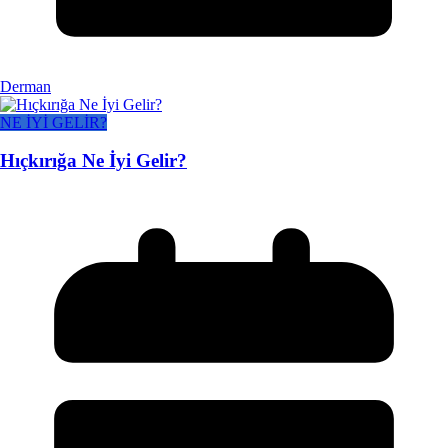
Derman
NE İYİ GELİR?
Hıçkırığa Ne İyi Gelir?