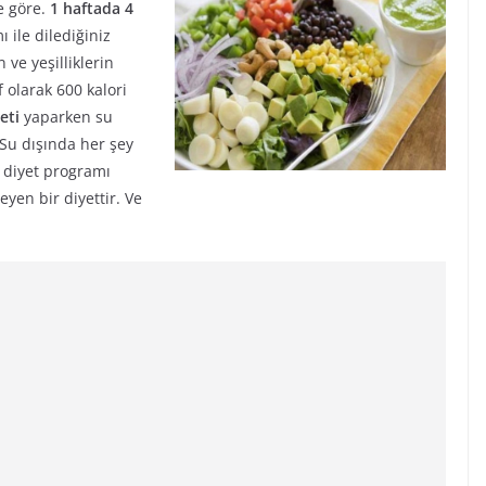
e göre.
1 haftada 4
 ile dilediğiniz
n ve yeşilliklerin
 olarak 600 kalori
eti
yaparken su
 Su dışında her şey
r diyet programı
eyen bir diyettir. Ve