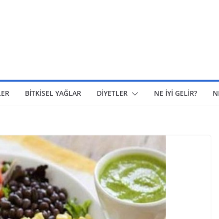
LER
BİTKİSEL YAĞLAR
DİYETLER
NE İYİ GELİR?
N