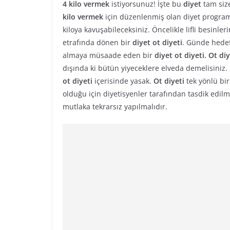
4 kilo vermek
istiyorsunuz! İşte bu
diyet
tam siz
kilo vermek
için düzenlenmiş olan diyet programı
kiloya kavuşabileceksiniz. Öncelikle lifli besinleri
etrafında dönen bir
diyet ot diyeti
. Günde hedef
almaya müsaade eden bir
diyet ot diyeti. Ot diy
dışında ki bütün yiyeceklere elveda demelisiniz.
ot diyeti
içerisinde yasak.
Ot diyeti
tek yönlü bi
olduğu için diyetisyenler tarafından tasdik edilm
mutlaka tekrarsız yapılmalıdır.