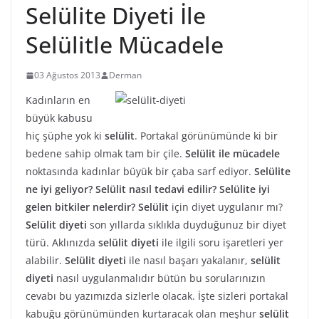
Selülite Diyeti İle
Selülitle Mücadele
03 Ağustos 2013
Derman
Kadınların en
büyük kabusu
hiç şüphe yok ki
selülit
. Portakal görünümünde ki bir
bedene sahip olmak tam bir çile.
Selülit ile mücadele
noktasında kadınlar büyük bir çaba sarf ediyor.
Selülite
ne iyi geliyor? Selülit nasıl tedavi edilir? Selülite iyi
gelen bitkiler nelerdir? Selülit
için diyet uygulanır mı?
Selülit diyeti
son yıllarda sıklıkla duyduğunuz bir diyet
türü. Aklınızda
selülit diyeti
ile ilgili soru işaretleri yer
alabilir.
Selülit diyeti
ile nasıl başarı yakalanır,
selülit
diyeti
nasıl uygulanmalıdır bütün bu sorularınızın
cevabı bu yazımızda sizlerle olacak. İşte sizleri portakal
kabuğu görünümünden kurtaracak olan meşhur
selülit