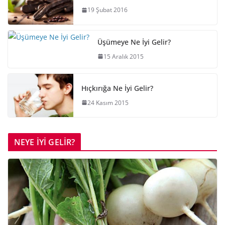
19 Şubat 2016
Üşümeye Ne İyi Gelir?
15 Aralık 2015
Hıçkırığa Ne İyi Gelir?
24 Kasım 2015
NEYE İYİ GELİR?