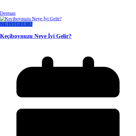
Derman
NE İYİ GELİR?
Keçiboynuzu Neye İyi Gelir?