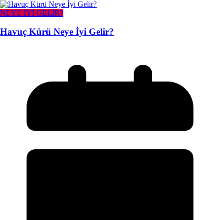
NEYE İYİ GELİR?
Havuç Kürü Neye İyi Gelir?