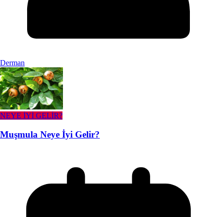
Derman
NEYE İYİ GELİR?
Muşmula Neye İyi Gelir?