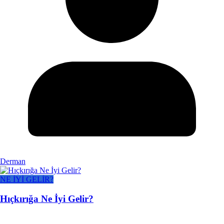
Derman
NE İYİ GELİR?
Hıçkırığa Ne İyi Gelir?