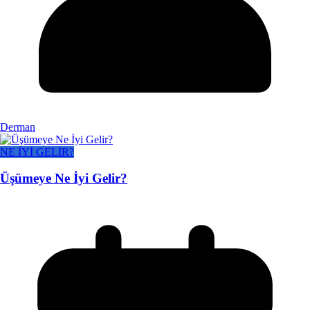
Derman
NE İYİ GELİR?
Üşümeye Ne İyi Gelir?