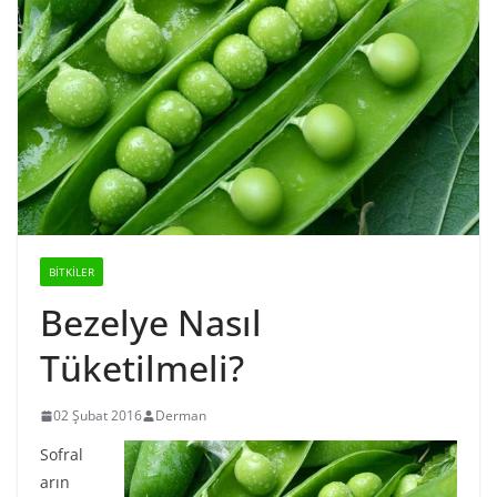
BİTKİLER
Bezelye Nasıl
Tüketilmeli?
02 Şubat 2016
Derman
Sofral
arın