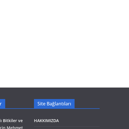
r
Site Bağlantıları
ı Bitkiler ve
HAKKIMIZDA
çin
Mehmet