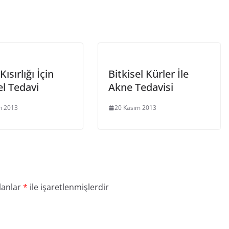
ısırlığı İçin
Bitkisel Kürler İle
el Tedavi
Akne Tedavisi
n 2013
20 Kasım 2013
lanlar
*
ile işaretlenmişlerdir