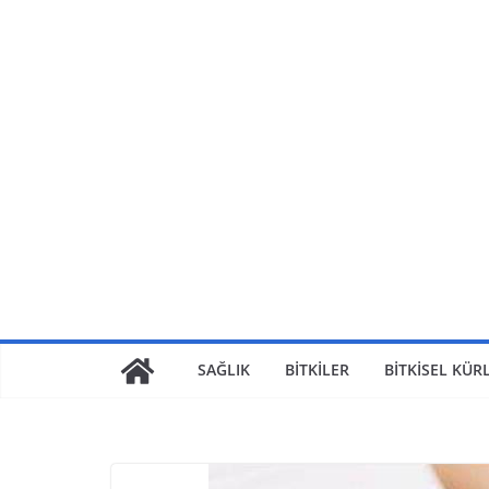
Skip
to
content
SAĞLIK
BİTKİLER
BİTKİSEL KÜR