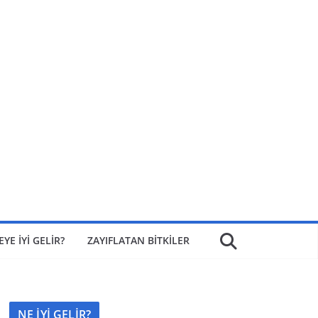
EYE İYİ GELİR?
ZAYIFLATAN BİTKİLER
NE İYİ GELİR?