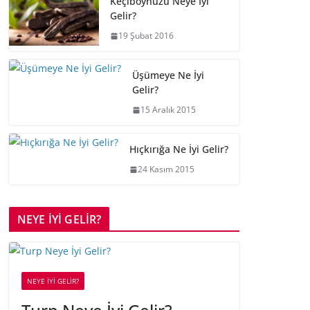
Keçiboynuzu Neye İyi
Gelir?
19 Şubat 2016
Üşümeye Ne İyi
Gelir?
15 Aralık 2015
Hıçkırığa Ne İyi Gelir?
24 Kasım 2015
NEYE İYİ GELİR?
NEYE İYİ GELİR?