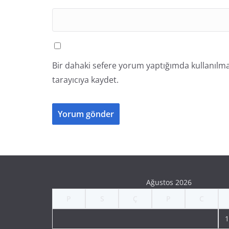
Bir dahaki sefere yorum yaptığımda kullanılma
tarayıcıya kaydet.
Ağustos 2026
P
S
Ç
P
C
1