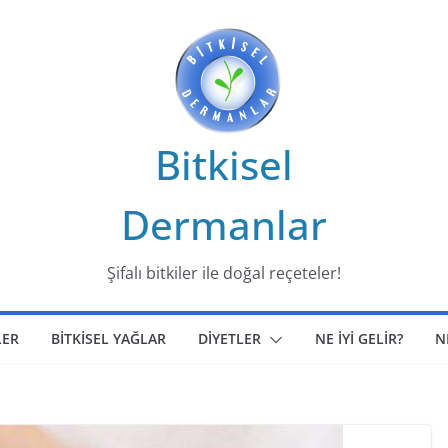
Bitkisel
Dermanlar
Şifalı bitkiler ile doğal reçeteler!
LER
BİTKİSEL YAĞLAR
DİYETLER
NE İYİ GELİR?
N