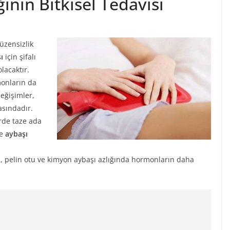
ının Bitkisel Tedavisi
üzensizlik
sı
için şifalı
lacaktır.
monların da
eğişimler,
asındadır.
rde taze ada
de
aybaşı
, pelin otu ve kimyon aybaşı azlığında hormonların daha