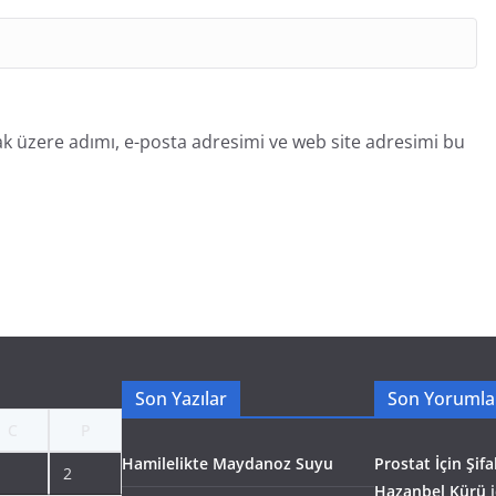
k üzere adımı, e-posta adresimi ve web site adresimi bu
Son Yazılar
Son Yorumla
C
P
Hamilelikte Maydanoz Suyu
Prostat İçin Şifal
2
Hazanbel Kürü
i