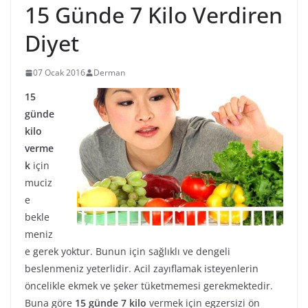
15 Günde 7 Kilo Verdiren
Diyet
07 Ocak 2016
Derman
15
günde
kilo
verme
k
için
muciz
e
bekle
meniz
e gerek yoktur. Bunun için sağlıklı ve dengeli
beslenmeniz yeterlidir. Acil zayıflamak isteyenlerin
öncelikle ekmek ve şeker tüketmemesi gerekmektedir.
Buna göre
15 günde 7 kilo
vermek için egzersizi ön