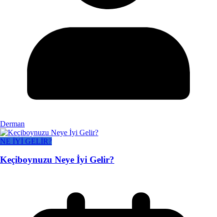
Derman
NE İYİ GELİR?
Keçiboynuzu Neye İyi Gelir?