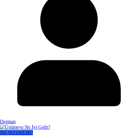
Derman
NE İYİ GELİR?