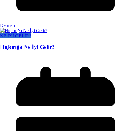
Derman
NE İYİ GELİR?
Hıçkırığa Ne İyi Gelir?