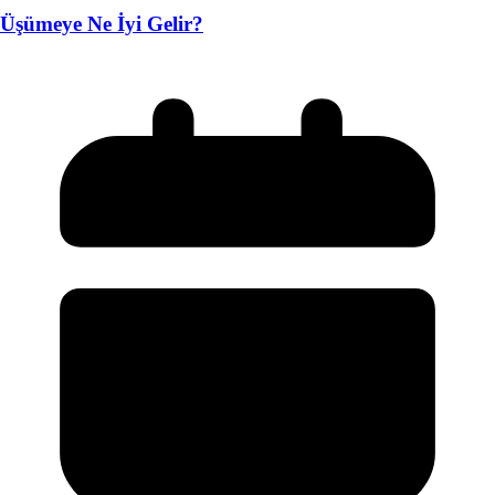
Üşümeye Ne İyi Gelir?