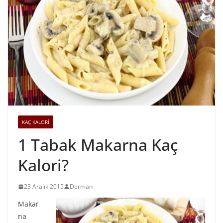
KAÇ KALORİ
1 Tabak Makarna Kaç
Kalori?
23 Aralık 2015
Derman
Makar
na