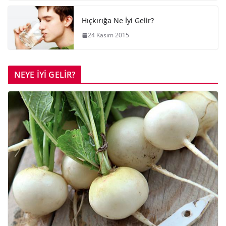
Hıçkırığa Ne İyi Gelir?
24 Kasım 2015
NEYE İYİ GELİR?