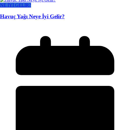
NE İYİ GELİR?
Havuç Yağı Neye İyi Gelir?