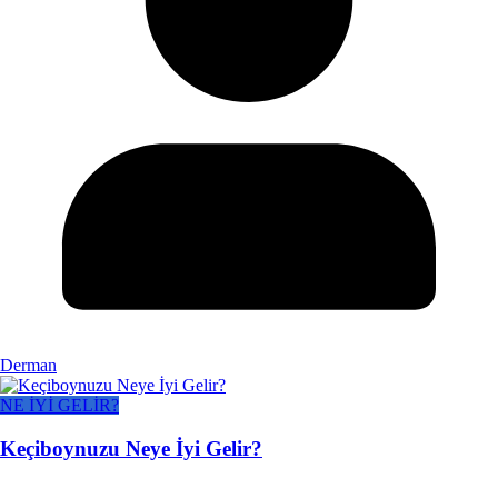
Derman
NE İYİ GELİR?
Keçiboynuzu Neye İyi Gelir?