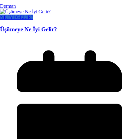
Derman
NE İYİ GELİR?
Üşümeye Ne İyi Gelir?