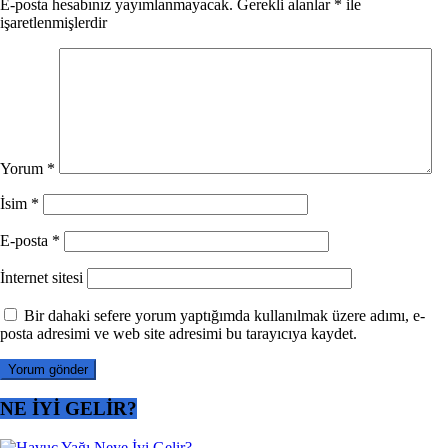
E-posta hesabınız yayımlanmayacak.
Gerekli alanlar
*
ile
işaretlenmişlerdir
Yorum
*
İsim
*
E-posta
*
İnternet sitesi
Bir dahaki sefere yorum yaptığımda kullanılmak üzere adımı, e-
posta adresimi ve web site adresimi bu tarayıcıya kaydet.
NE İYİ GELİR?