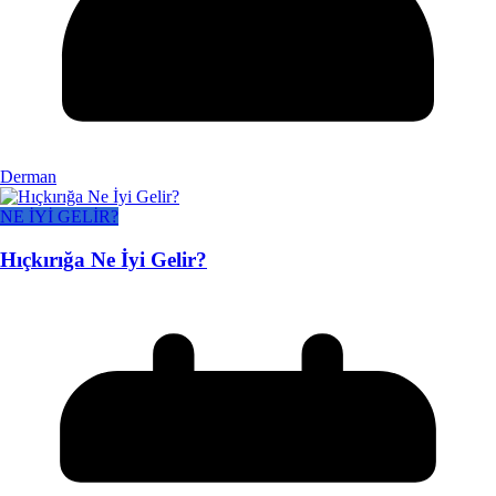
Derman
NE İYİ GELİR?
Hıçkırığa Ne İyi Gelir?