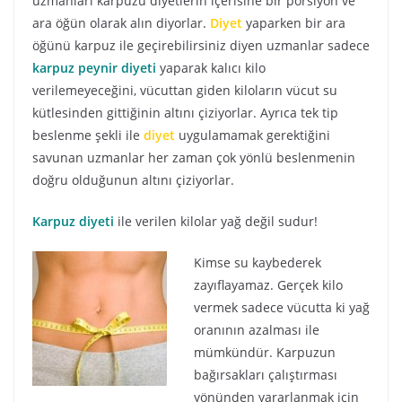
uzmanları karpuzu diyetlerin içerisine bir porsiyon ve
ara öğün olarak alın diyorlar.
Diyet
yaparken bir ara
öğünü karpuz ile geçirebilirsiniz diyen uzmanlar sadece
karpuz peynir diyeti
yaparak kalıcı kilo
verilemeyeceğini, vücuttan giden kiloların vücut su
kütlesinden gittiğinin altını çiziyorlar. Ayrıca tek tip
beslenme şekli ile
diyet
uygulamamak gerektiğini
savunan uzmanlar her zaman çok yönlü beslenmenin
doğru olduğunun altını çiziyorlar.
Karpuz diyeti
ile verilen kilolar yağ değil sudur!
Kimse su kaybederek
zayıflayamaz. Gerçek kilo
vermek sadece vücutta ki yağ
oranının azalması ile
mümkündür. Karpuzun
bağırsakları çalıştırması
yönünden yararlanmak için