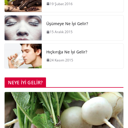
19 Şubat 2016
Üşümeye Ne İyi Gelir?
15 Aralık 2015
Hıçkırığa Ne İyi Gelir?
24 Kasım 2015
NEYE İYİ GELİR?